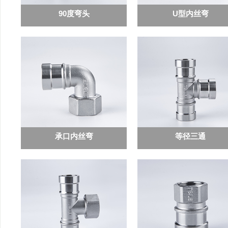
90度弯头
U型内丝弯
承口内丝弯
等径三通