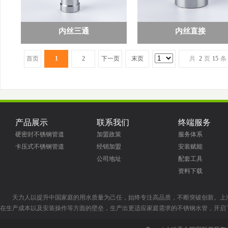
内丝三通
内丝直接
首页
1
2
下一页
末页
共
2
页
15
条
产品展示
联系我们
终端服务
硬密封不锈钢管道
加盟政策
服务体系
卡压式不锈钢管道
经销加盟
安装赋能
公司地址
配套工具
资料下载
天力人以提升中国家庭的用水质量为己任，始终专注高品质，不断突破创新。上
在生产成本以及安装操作等方面的壁垒，生产出更适应家庭需求的不锈钢水管，开启