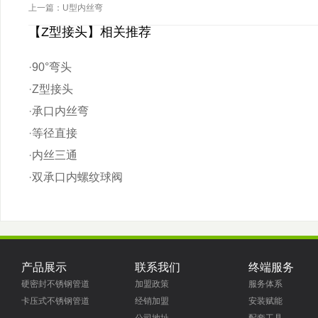
上一篇：
U型内丝弯
【Z型接头】相关推荐
·
90°弯头
·
Z型接头
·
承口内丝弯
·
等径直接
·
内丝三通
·
双承口内螺纹球阀
产品展示
联系我们
终端服务
硬密封不锈钢管道
加盟政策
服务体系
卡压式不锈钢管道
经销加盟
安装赋能