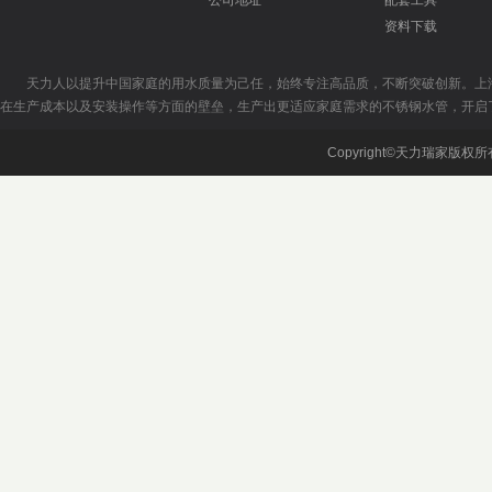
公司地址
配套工具
资料下载
天力人以提升中国家庭的用水质量为己任，始终专注高品质，不断突破创新。上
在生产成本以及安装操作等方面的壁垒，生产出更适应家庭需求的不锈钢水管，开启
Copyright©天力瑞家版