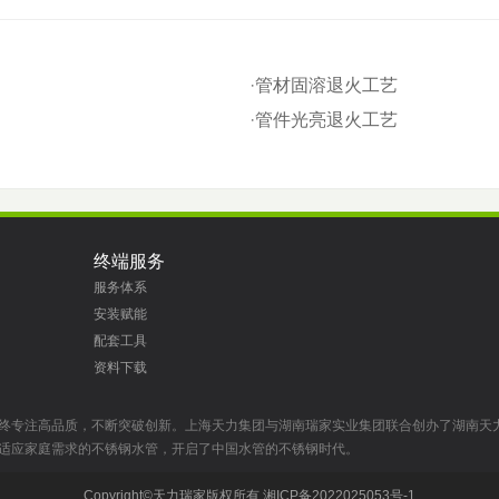
·
管材固溶退火工艺
·
管件光亮退火工艺
终端服务
服务体系
安装赋能
配套工具
资料下载
终专注高品质，不断突破创新。上海天力集团与湖南瑞家实业集团联合创办了湖南天
适应家庭需求的不锈钢水管，开启了中国水管的不锈钢时代。
Copyright©天力瑞家版权所有
湘ICP备2022025053号-1